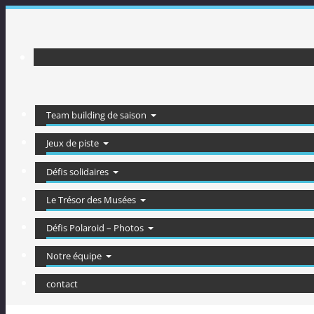
Passer
au
contenu
Team building de saison
Jeux de piste
Défis solidaires
Le Trésor des Musées
Défis Polaroid – Photos
Notre équipe
contact