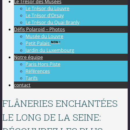
Le Trésor des Musées
Le Trésor du Louvre
Le Trésor d’Orsay
Le Trésor du Quai Branly
Défis Polaroid – Photos
Musée du Louvre
NEW !
Petit Palais
Jardin du Luxembourg
Notre équipe
Paris Hors Piste
Références
Tarifs
contact
FLÂNERIES ENCHANTÉES
LE LONG DE LA SEINE: