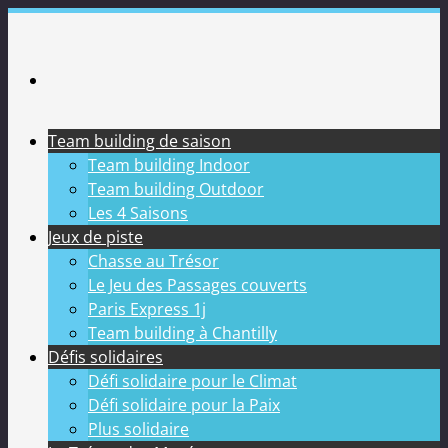
Passer
au
contenu
Team building de saison
Team building Indoor
Team building Outdoor
Les 4 Saisons
Jeux de piste
Chasse au Trésor
Le Jeu des Passages couverts
Paris Express 1j
Team building à Chantilly
Défis solidaires
Défi solidaire pour le Climat
Défi solidaire pour la Paix
Plus solidaire