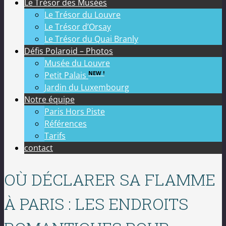
Le Trésor des Musées
Le Trésor du Louvre
Le Trésor d’Orsay
Le Trésor du Quai Branly
Défis Polaroid – Photos
Musée du Louvre
NEW !
Petit Palais
Jardin du Luxembourg
Notre équipe
Paris Hors Piste
Références
Tarifs
contact
OÙ DÉCLARER SA FLAMME
À PARIS : LES ENDROITS