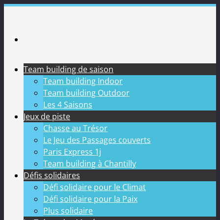
Passer
au
contenu
Team building de saison
Team building Indoor
Team building Outdoor
Les 4 Saisons
Jeux de piste
Chasse au Trésor
Le Jeu des Passages couverts
Paris Express 1j
Team building à Chantilly
Défis solidaires
Défi solidaire pour le Climat
Défi solidaire pour la Paix
Plus solidaire